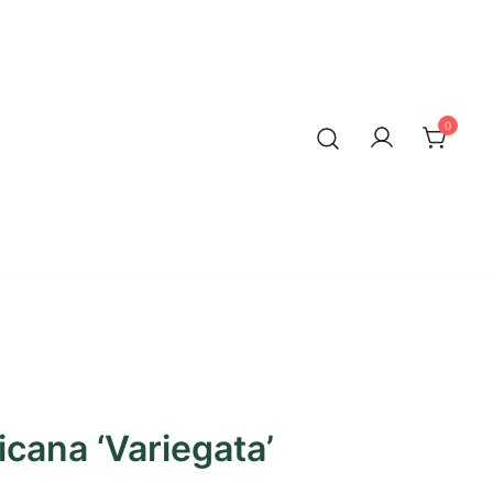
0
cana ‘Variegata’