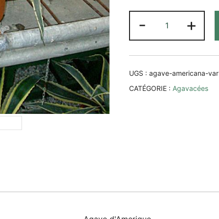
quantité
-
+
de
Agave
americana
'Variegata'
UGS :
agave-americana-vari
CATÉGORIE :
Agavacées
Agave d'Amerique