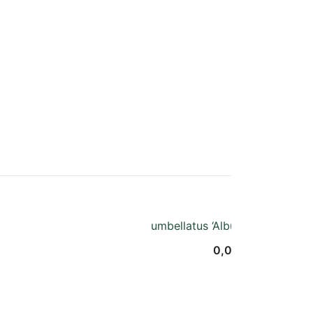
umbellatus ‘Albus’ / umbellatus
0,00
€