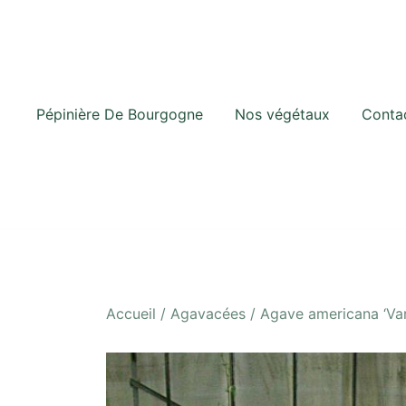
Skip
to
content
Pépinière De Bourgogne
Nos végétaux
Conta
Accueil
/
Agavacées
/ Agave americana ‘Var