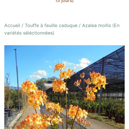
15 jours)
Accueil
/
Touffe à feuille caduque
/ Azalea mollis (En
variétés séléctionnées)
🔍