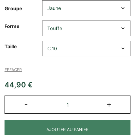
Groupe
Forme
Taille
EFFACER
44,90
€
quantité
-
+
de
Azalea
mollis
AJOUTER AU PANIER
(En