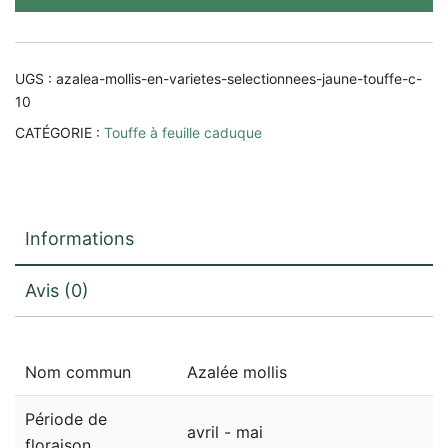
variétés
séléctionnées)
UGS :
azalea-mollis-en-varietes-selectionnees-jaune-touffe-c-
10
CATÉGORIE :
Touffe à feuille caduque
Informations
Avis (0)
Nom commun
Azalée mollis
Période de
avril - mai
floraison