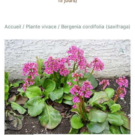
15 jours)
Accueil
/
Plante vivace
/ Bergenia cordifolia (saxifraga)
🔍