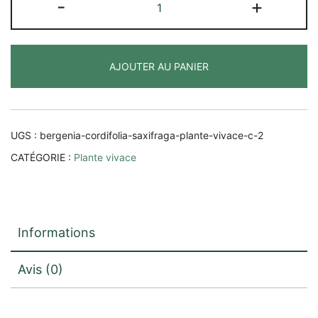
-
+
de
Bergenia
cordifolia
AJOUTER AU PANIER
(saxifraga)
UGS :
bergenia-cordifolia-saxifraga-plante-vivace-c-2
CATÉGORIE :
Plante vivace
Informations
Avis (0)