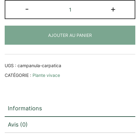
quantité
-
+
de
Campanula
carpatica
AJOUTER AU PANIER
UGS :
campanula-carpatica
CATÉGORIE :
Plante vivace
Informations
Avis (0)