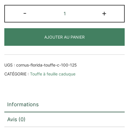
quantité
-
+
de
Cornus
florida
AJOUTER AU PANIER
UGS :
cornus-florida-touffe-c-100-125
CATÉGORIE :
Touffe à feuille caduque
Informations
Avis (0)