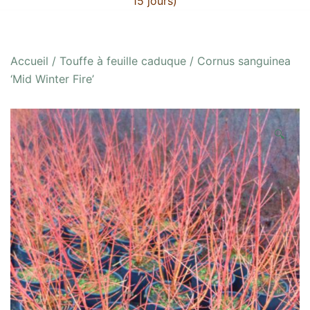
15 jours)
Accueil
/
Touffe à feuille caduque
/ Cornus sanguinea
‘Mid Winter Fire’
🔍