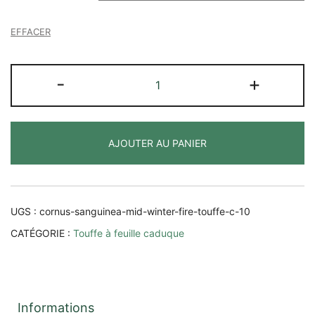
EFFACER
quantité
-
+
de
Cornus
sanguinea
AJOUTER AU PANIER
'Mid
Winter
Fire'
UGS :
cornus-sanguinea-mid-winter-fire-touffe-c-10
CATÉGORIE :
Touffe à feuille caduque
Informations