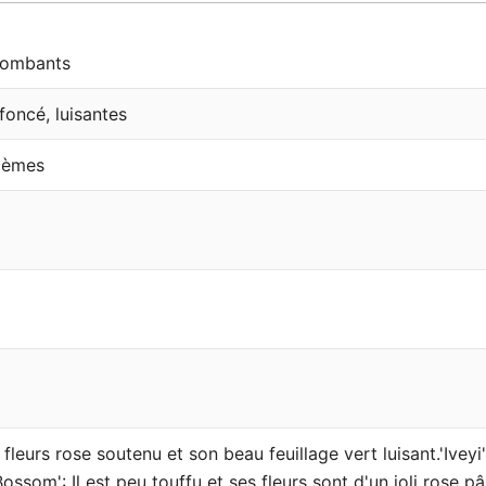
etombants
foncé, luisantes
acèmes
 fleurs rose soutenu et son beau feuillage vert luisant.'Iveyi
som': Il est peu touffu et ses fleurs sont d'un joli rose pâ