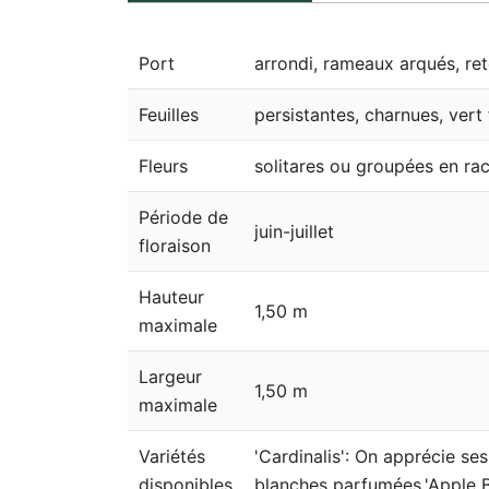
Port
arrondi, rameaux arqués, r
Feuilles
persistantes, charnues, vert 
Fleurs
solitares ou groupées en r
Période de
juin-juillet
floraison
Hauteur
1,50 m
maximale
Largeur
1,50 m
maximale
Variétés
'Cardinalis': On apprécie ses
disponibles
blanches parfumées.'Apple Bos