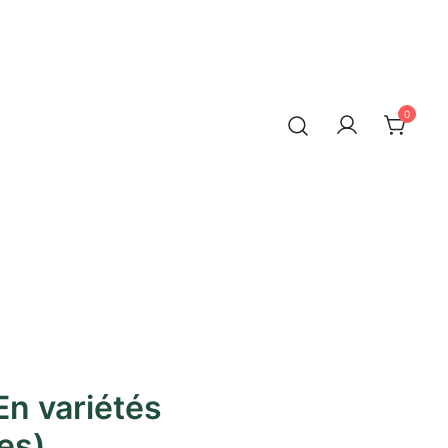
0
En variétés
es)