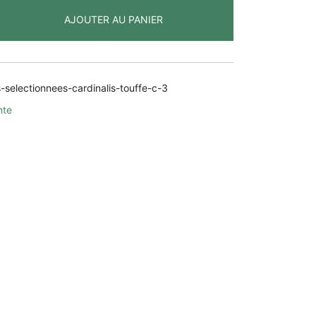
AJOUTER AU PANIER
s-selectionnees-cardinalis-touffe-c-3
)
nte