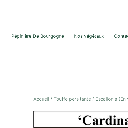
Skip
to
content
Pépinière De Bourgogne
Nos végétaux
Conta
Accueil
/
Touffe persitante
/ Escallonia (En 