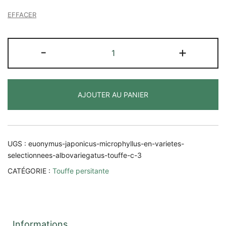
EFFACER
quantité
-
+
de
Euonymus
japonicus
AJOUTER AU PANIER
microphyllus
(En
variétés
séléctionnées)
UGS :
euonymus-japonicus-microphyllus-en-varietes-
selectionnees-albovariegatus-touffe-c-3
CATÉGORIE :
Touffe persitante
Informations