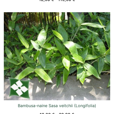
Bambusa-naine Sasa veitchii (Longifolia)