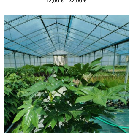
12,90
€
–
32,90
€