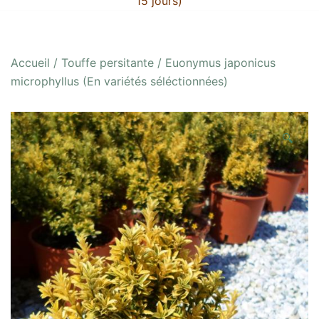
15 jours)
Accueil
/
Touffe persitante
/ Euonymus japonicus
microphyllus (En variétés séléctionnées)
🔍