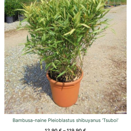
Bambusa-naine Pleioblastus shibuyanus ‘Tsuboi’
12,90
€
–
119,90
€