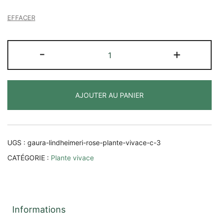
EFFACER
quantité
-
+
de
Gaura
lindheimeri
AJOUTER AU PANIER
UGS :
gaura-lindheimeri-rose-plante-vivace-c-3
CATÉGORIE :
Plante vivace
Informations