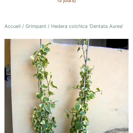
15 jours)
Accueil
/
Grimpant
/ Hedera colchica ‘Dentata Aurea’
🔍