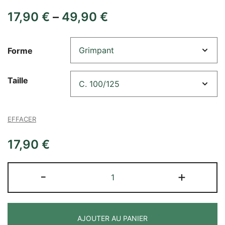
17,90
€
–
49,90
€
Forme
Taille
EFFACER
17,90
€
quantité
-
+
de
Hedera
colchica
AJOUTER AU PANIER
'Dentata