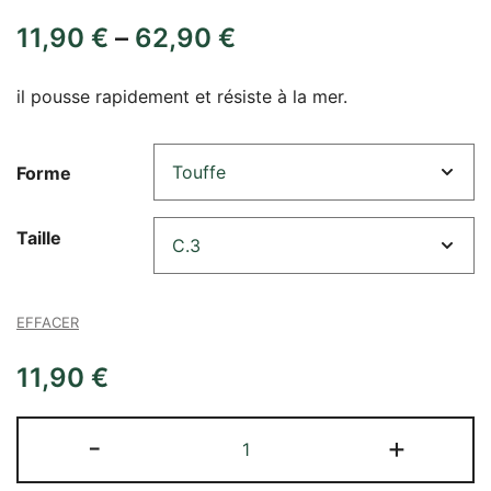
11,90
€
–
62,90
€
il pousse rapidement et résiste à la mer.
Forme
Taille
EFFACER
11,90
€
quantité
-
+
de
Juniperus