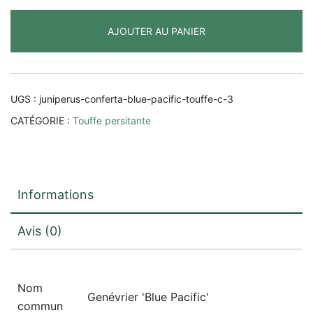
conferta
AJOUTER AU PANIER
'Blue
Pacific'
UGS :
juniperus-conferta-blue-pacific-touffe-c-3
CATÉGORIE :
Touffe persitante
Informations
Avis (0)
Nom
Genévrier 'Blue Pacific'
commun