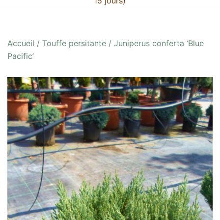
15 jours)
Accueil
/
Touffe persitante
/ Juniperus conferta ‘Blue
Pacific’
🔍