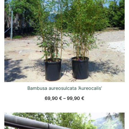
Bambusa aureosulcata ‘Aureocalis’
69,90
€
–
99,90
€