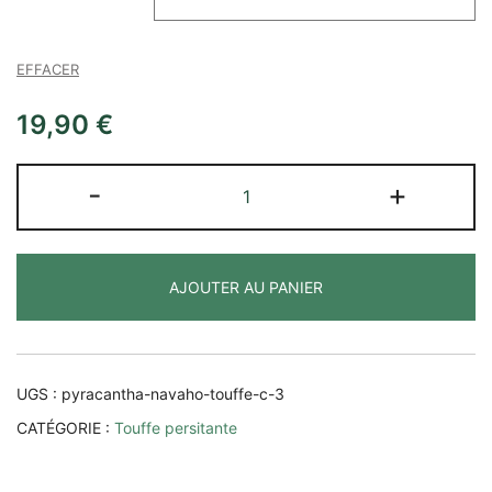
EFFACER
19,90
€
quantité
-
+
de
Pyracantha
Navaho
AJOUTER AU PANIER
UGS :
pyracantha-navaho-touffe-c-3
CATÉGORIE :
Touffe persitante