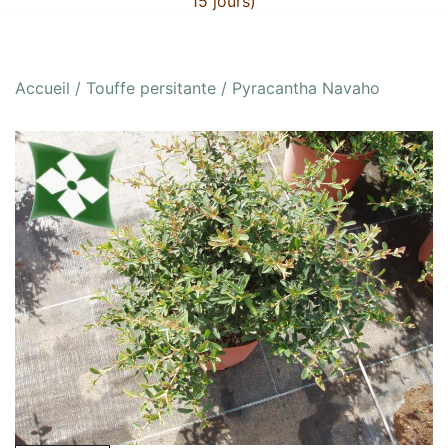
15 jours)
Accueil
/
Touffe persitante
/ Pyracantha Navaho
🔍